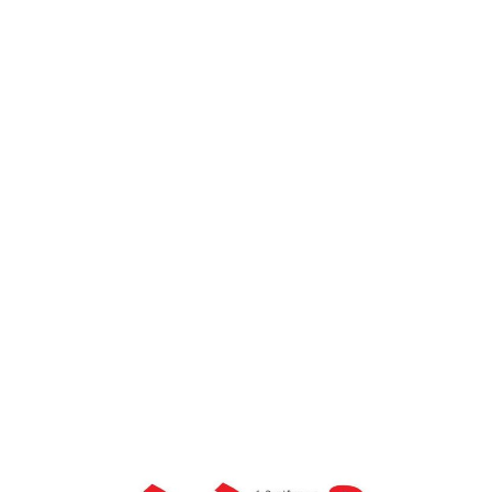
– देशोन्नती
Home
वरिष्ठ आणि युवा पीढीतील सामंजस्य – देशोन्नती