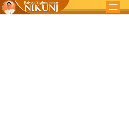
वरिष्ठ आणि युवा
पीढीतील सामंजस्य