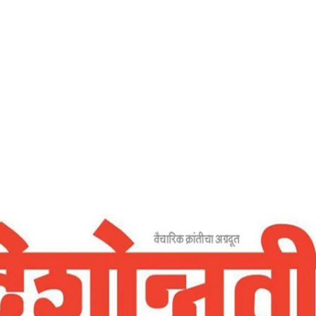
Home
वादविवादाला पूर्णविराम – देशोन्नती