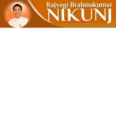
वादविव