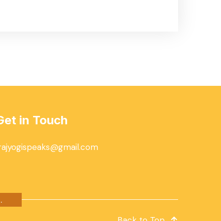
Get in Touch
rajyogispeaks@gmail.com
.
Back to Top