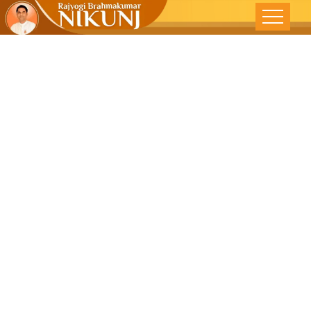
विचारांचे परिवर्तन
हेच जीवनाचे