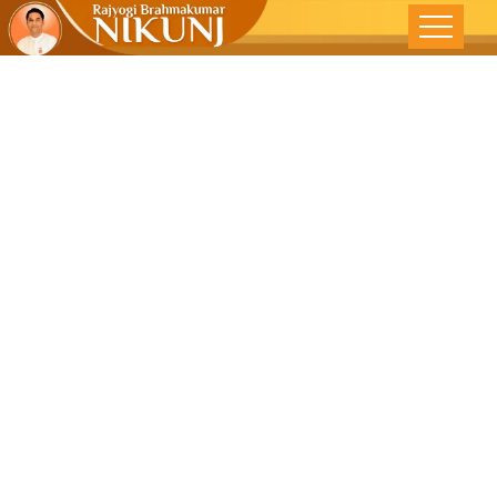
सदभावना –
सकारात्मक ऊर्जा –