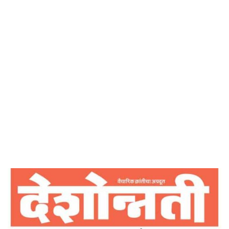
Home
‘सयम ‘ बहुमूल्य अलंकार -देशोन्नती