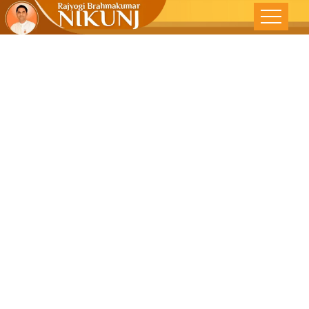
‘सयम ‘ बहुमूल्य
अलंकार -देशोन्नती