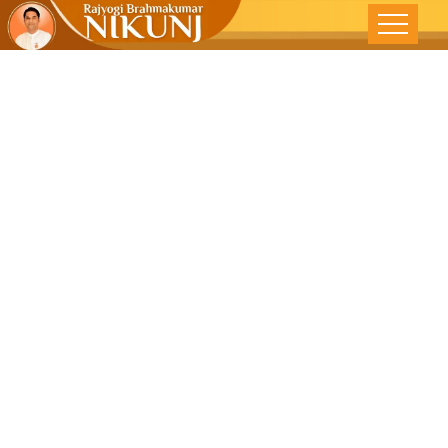
साधी राहणी उच्च
विचार , जीवन