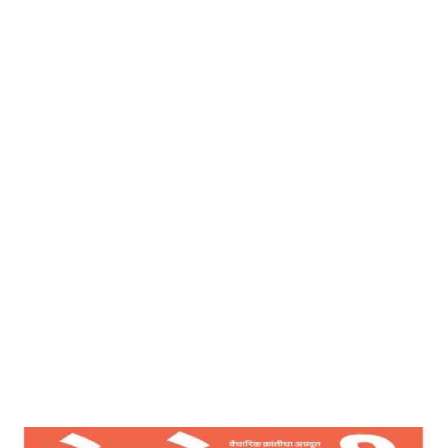
देशोन्नती
Home
स्वत:कड़े पहा दूसर्यानकड़े नको – देशोन्नती