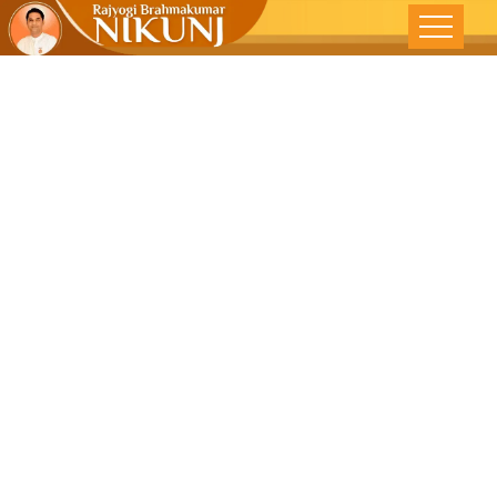
स्वत:कड़े पहा
दूसर्यानकड़े नको –