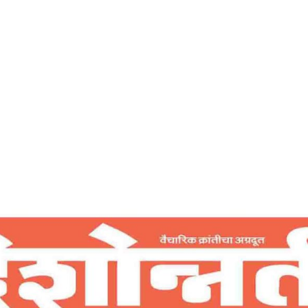
Home
स्वार्थातून परमार्थकडे – देशोन्नती