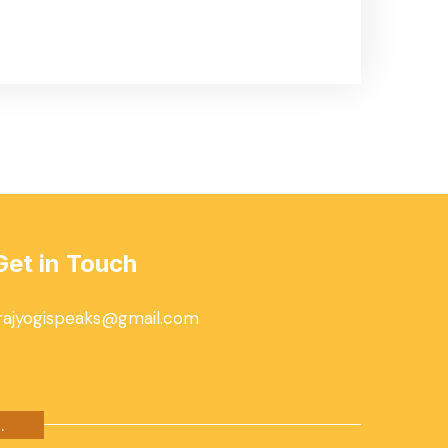
Get in Touch
rajyogispeaks@gmail.com
.