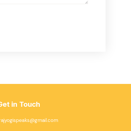
Get in Touch
rajyogispeaks@gmail.com