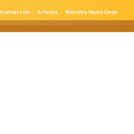
Contact Us
Articles
Monthly News Desk
ક -વોઇસ ઓફ