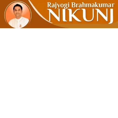
‘અનુભવ’ સ