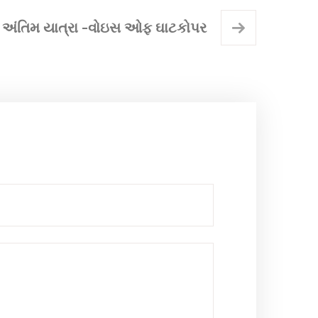
અંતિમ યાત્રા -વોઇસ ઓફ ઘાટકોપર