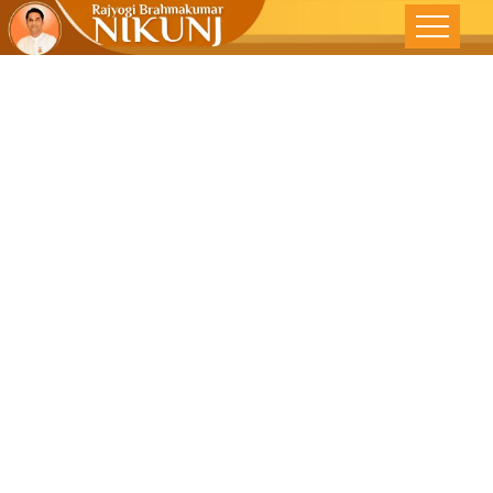
આશીર્વાદના
પાત્ર બનો