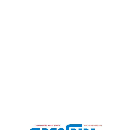
-કચ્છમિત્ર
Home
આશીર્વાદના પાત્ર બનો -કચ્છમિત્ર