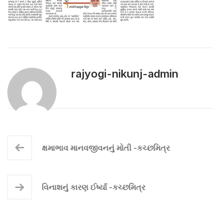
rajyogi-nikunj-admin
ક્ષમાભાવ માનવજીવનનું મોતી -કચ્છમિત્ર
વિનાશનું કારણ ઈર્ષ્યા -કચ્છમિત્ર