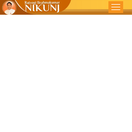
આહાર સયંમ
દ્વારા સ્વાસ્થ