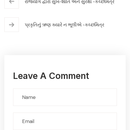
રાજયોગ દ્વારા સુખ-શાંતિ અને સુરક્ષા -કચ્છમિત્ર
પ્રકૃતિનું ઋણ ક્યારે ન ભૂલીએ -કચ્છમિત્ર
Leave A Comment