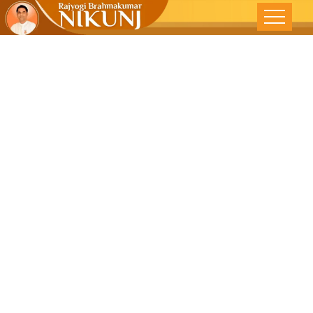
એક મિનિટ
પ્રભુને અર્પણ