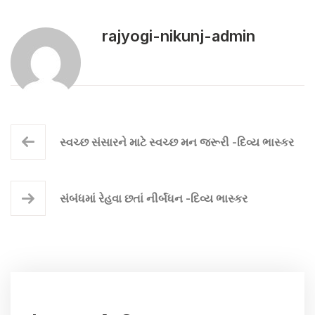
rajyogi-nikunj-admin
સ્વચ્છ સંસારને માટે સ્વચ્છ મન જરૂરી -દિવ્ય ભાસ્કર
સંબંધમાં રેહવા છતાં નીર્બંધન -દિવ્ય ભાસ્કર