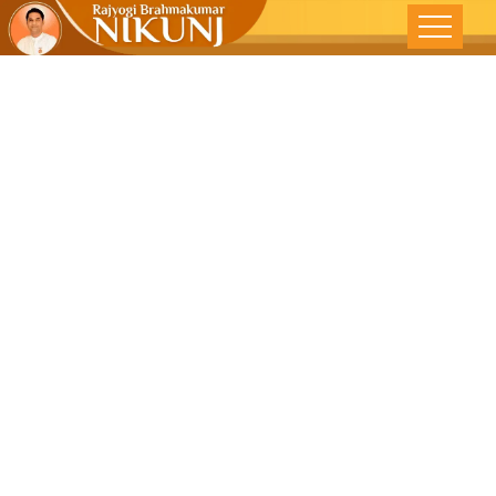
ક્ષમા ભાવ માનવ
જીવનનું મોતી