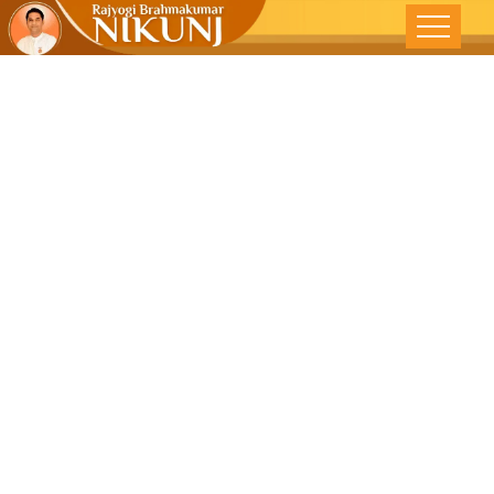
જિતેન્દ્રીય
શ્રીકૃષ્ણ