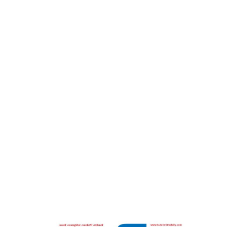
-કચ્છમિત્ર
Home
જિતેન્દ્રીય શ્રીકૃષ્ણ -કચ્છમિત્ર