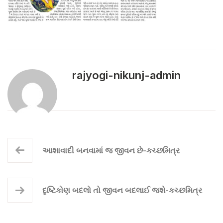
rajyogi-nikunj-admin
આશાવાદી બનવામાં જ જીવન છે-કચ્છમિત્ર
દૃષ્ટિકોણ બદલો તો જીવન બદલાઈ જશે-કચ્છમિત્ર