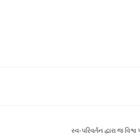
સ્વ-પરિવર્તન દ્વારા જ વિ