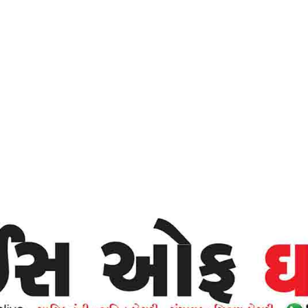
Home
જેવું ચિંતન એવું જીવન -વોઇસ ઓફ ઘાટકોપર