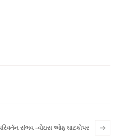
શ્વ પરિવર્તન સંભવ -વોઇસ ઓફ ઘાટકોપર