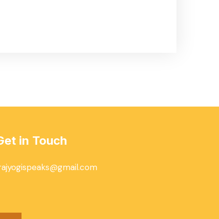
Get in Touch
rajyogispeaks@gmail.com