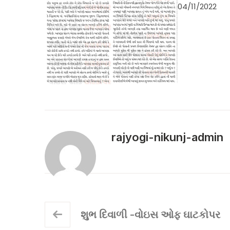
04/11/2022
rajyogi-nikunj-admin
શુભ દિવાળી -વોઇસ ઓફ ઘાટકોપર