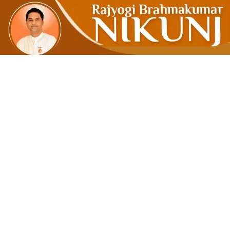
જેવું ચિંતન