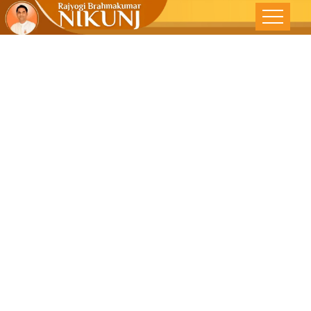
જેવું બીજ એવું
ફળ: વિચારોમાં