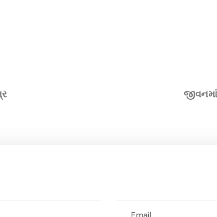
્ર
જીવનમાં