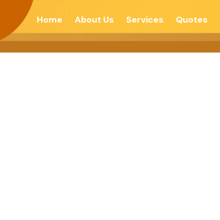
Home
About Us
Services
Quotes
થી છૂટકારો-કચ્છમિ