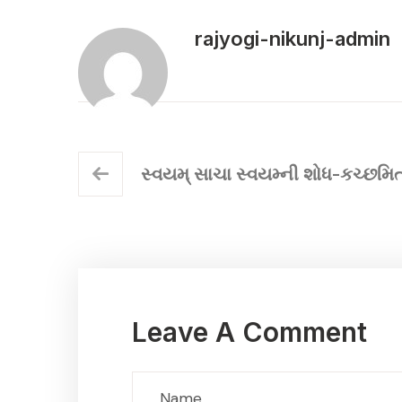
rajyogi-nikunj-admin
સ્વયમ્ સાચા સ્વયમ્ની શોધ-કચ્છમિત
Leave A Comment