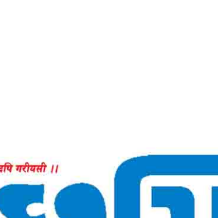
Home
ડરથી છૂટકારો-કચ્છમિત્ર