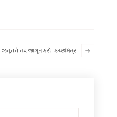
 ઝનૂનને નવ જાગૃત કરો -કચ્છમિત્ર