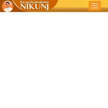
દેવામાં સાચું સુખ
-કચ્છમિત્ર