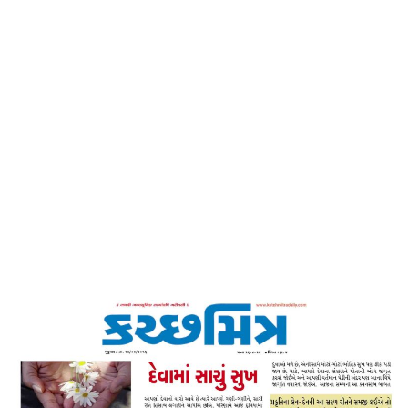
Home
દેવામાં સાચું સુખ -કચ્છમિત્ર