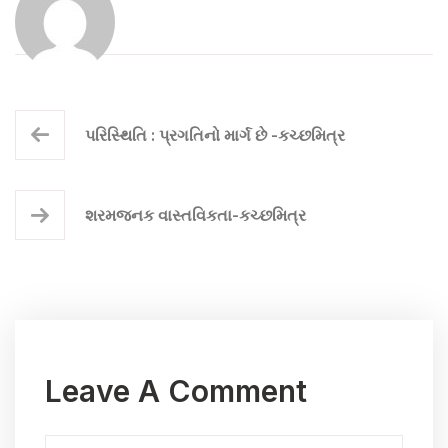
પરિસ્થિતિ : પ્રગતિનો માર્ગ છે -કચ્છમિત્ર
શરમજનક વાસ્તવિકતા-કચ્છમિત્ર
Leave A Comment