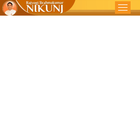
નવરાત્રી
શક્તિની