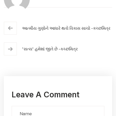
આત્મીય ગુણોને આધારે થતો વિકાસ સાચો -કચ્છમિત્ર
'સત્ય' હમેશાં જીતે છે -કચ્છમિત્ર
Leave A Comment