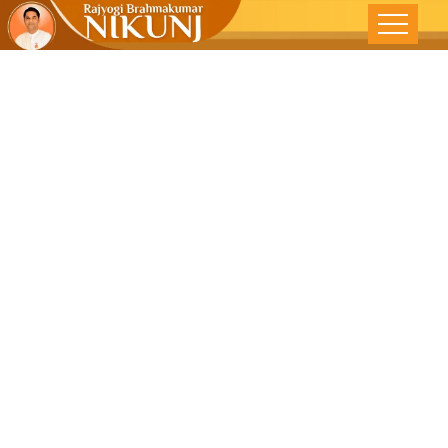
ન્યાયિક
પ્રણાલીમાં