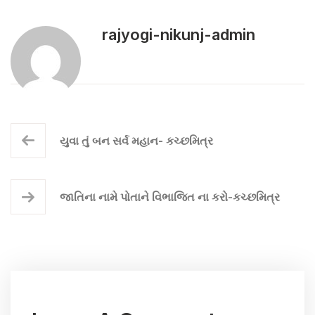
rajyogi-nikunj-admin
યુવા તું બન સર્વ મહાન- કચ્છમિત્ર
જાતિના નામે પોતાને વિભાજિત ના કરો-કચ્છમિત્ર