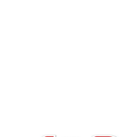
-ગુર્જરભૂમિ
Home
મનની સારવાર કેવી રીતે કરવી? -ગુર્જરભૂમિ