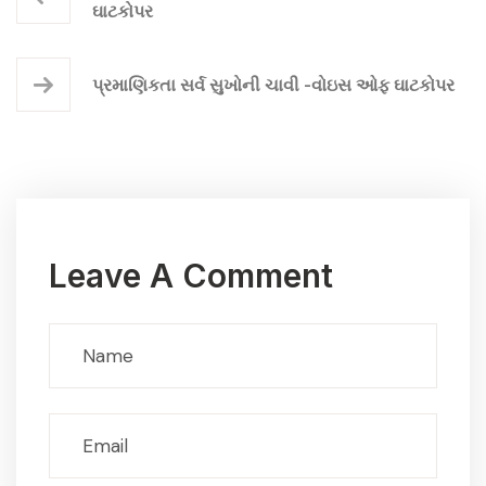
ઘાટકોપર
પ્રમાણિકતા સર્વ સુખોની ચાવી -વોઇસ ઓફ ઘાટકોપર
Leave A Comment