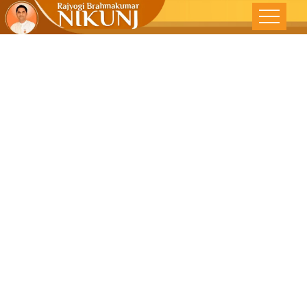
મનુષ્ય અને
ઇન્ટરનેટ વચ્ચે નું