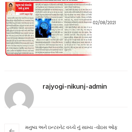
02/08/2021
rajyogi-nikunj-admin
મનુષ્ય અને ઇન્ટરનેટ વચ્ચે નું સામ્ય -વોઇસ ઓફ