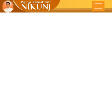
મન સાજું તો તન
સાજું -કચ્છમિત્ર