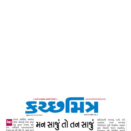
Home
મન સાજું તો તન સાજું -કચ્છમિત્ર