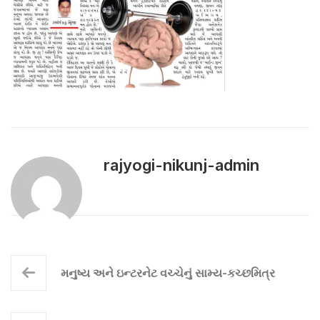
rajyogi-nikunj-admin
મનુષ્ય અને ઇન્ટરનેટ વચ્ચેનું સામ્ય-કચ્છમિત્ર