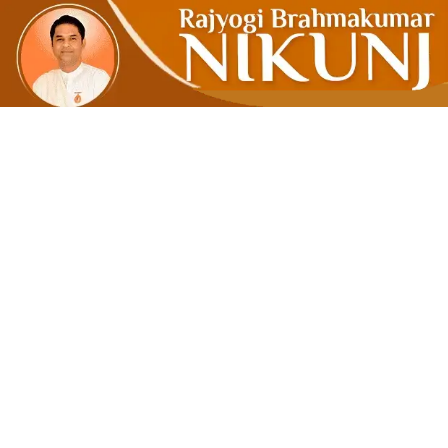
મોહના દલદલમ