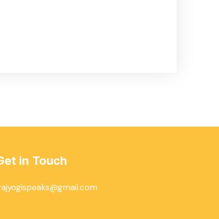
Get in Touch
rajyogispeaks@gmail.com