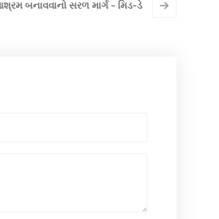
શ્રમ બનાવવાનો સરળ માર્ગ - મિડ-ડે