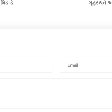
મિડ-ડે
ગૃહસ્થને આ