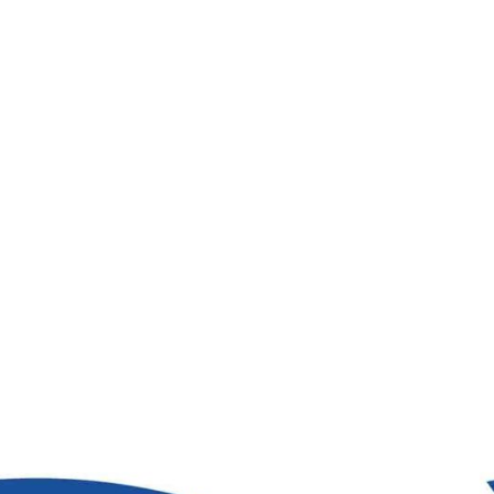
મિડ-ડે
Home
મોહના દલદલમાંથી બહાર કઈ રીતે નીકળવું ? – મિડ-ડ