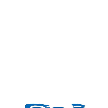
-મિડ-ડે
Home
યુવાઓ : ભવિષ્યના નિર્માતા -મિડ-ડે