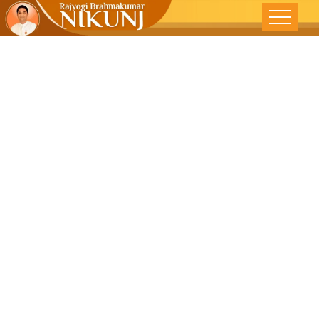
યુવાઓ :
ભવિષ્યના નિર્માતા