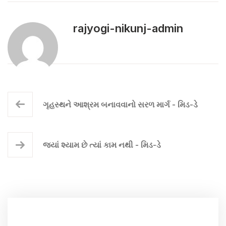
rajyogi-nikunj-admin
ગૃહસ્થને આશ્રમ બનાવવાનો સરળ માર્ગ - મિડ-ડે
જ્યાં શ્યામ છે ત્યાં કામ નથી - મિડ-ડે