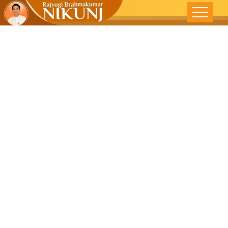
રક્ષાબંધન-
પરસ્પર લાગણી