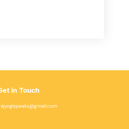
Get in Touch
rajyogispeaks@gmail.com