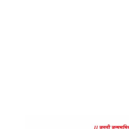
સશ
Hom