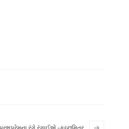
્રભુપ્રેમના રંગે રંગાઈએ -કચ્છમિત્ર