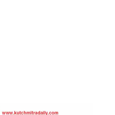
ત્ર
્છમિત્ર