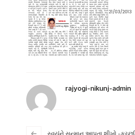
21/03/2013
rajyogi-nikunj-admin
સ્વયંને સન્માન આપતા શીખો -કચ્છમ