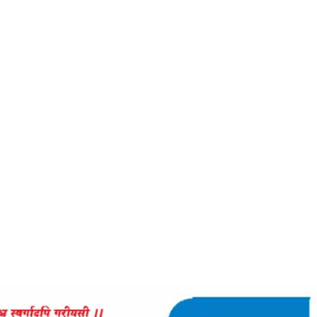
ક્તિકરણ -કચ્છમિ
e
વર્તમાન સામાજિક વાતાવરણ વચ્ચે મહિલા સશક્તિકરણ -કચ