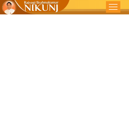
શ્રેષ્ઠ આરોગ્યની
ચાવી : નીરોગી