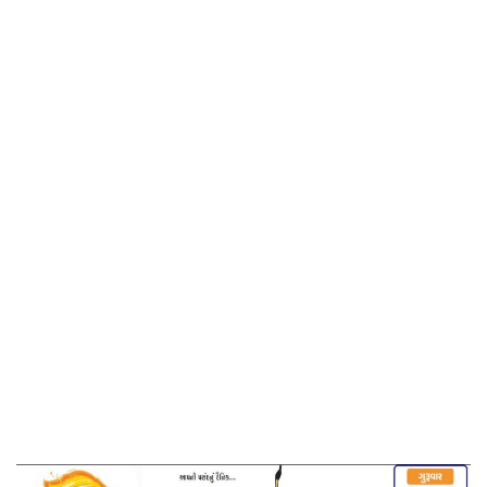
કરો- કેસરી
Home
સંકલ્પોની ફ્રિક્વન્સી ને સેટ કરો- કેસરી