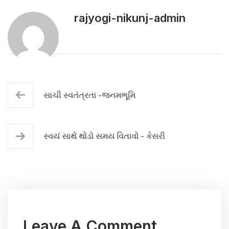
rajyogi-nikunj-admin
સાચી સ્વતંત્રતા -જનમભૂમિ
સ્વયં સાથે થોડો સમય વિતાવો - કેસરી
Leave A Comment