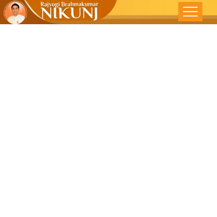
સંકલ્પોની
ફ્રિક્વન્સી ને સેટ