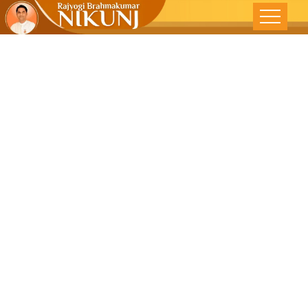
સંસ્કાર દ્વારા
શ્રેષ્ઠ સંસારનું