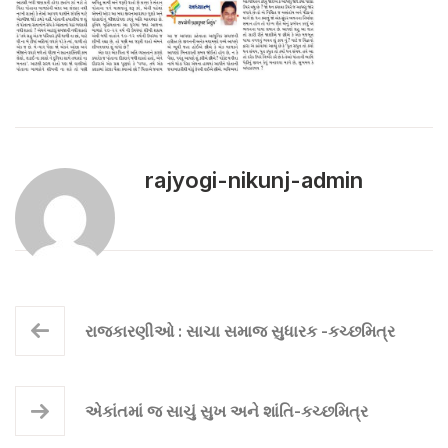
rajyogi-nikunj-admin
રાજકારણીઓ : સાચા સમાજ સુધારક -કચ્છમિત્ર
એકાંતમાં જ સાચું સુખ અને શાંતિ-કચ્છમિત્ર