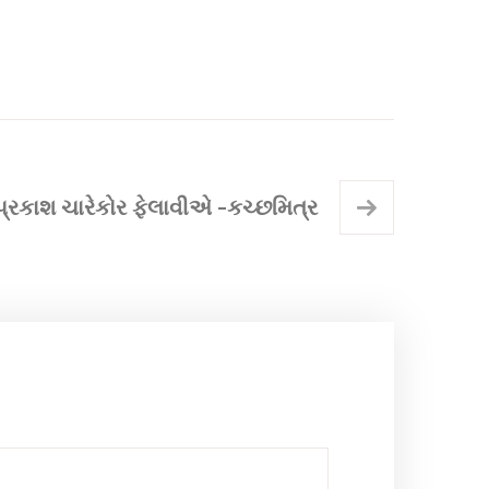
પ્રકાશ ચારેકોર ફેલાવીએ -કચ્છમિત્ર