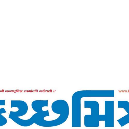
Home
સમાન અધિકાર એ નારીનો હક છે -કચ્છમિત્ર