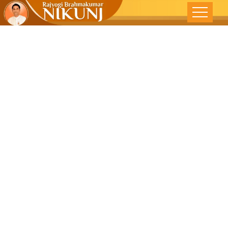
સર્વ રોગોનું
જન્મસ્થાન