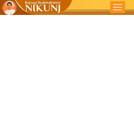
સાચી સ્વતંત્રતા
-જનમભૂમિ