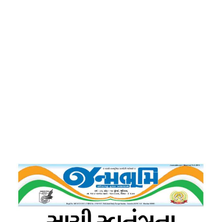
Home
સાચી સ્વતંત્રતા -જનમભૂમિ