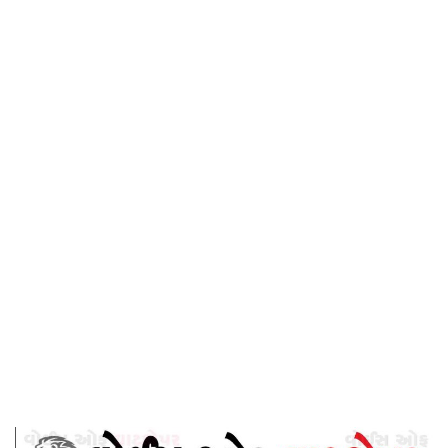
ઓફ ઘાટકોપર
Home
હિંસા એક છુપો સૈતાન -વોઇસ ઓફ ઘાટકોપર