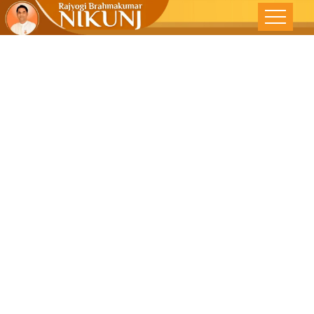
હિંસા એક છુપો
સૈતાન -વોઇસ