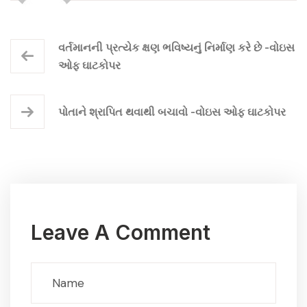
વર્તમાનની પ્રત્યેક ક્ષણ ભવિષ્યનું નિર્માણ કરે છે -વોઇસ
ઓફ ઘાટકોપર
પોતાને શ્રાપિત થવાથી બચાવો -વોઇસ ઓફ ઘાટકોપર
Leave A Comment