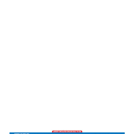
Times
Attitude Holds The Key. Inspire People
Home
To Make A Better Family -The Navhind
Times