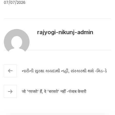
07/07/2026
rajyogi-nikunj-admin
નારીની સુરક્ષા કાયદાથી નહીં, સંસ્કારથી થશે -મિડ-ડે
जो 'गरजते' हैं, वे 'बरसते' नहीं -पंजाब केसरी