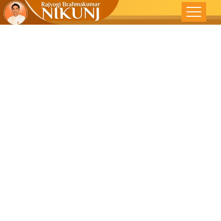
From Inner
Conflict To